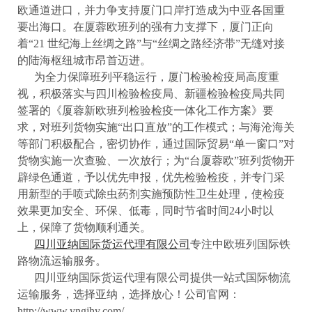
欧通道进口，并力争支持厦门口岸打造成为中亚各国重
要出海口。在厦蓉欧班列的强有力支撑下，厦门正向
着“21 世纪海上丝绸之路”与“丝绸之路经济带”无缝对接
的陆海枢纽城市昂首迈进。
为全力保障班列平稳运行，厦门检验检疫局高度重
视，积极落实与四川检验检疫局、新疆检验检疫局共同
签署的《厦蓉新欧班列检验检疫一体化工作方案》要
求，对班列货物实施“出口直放”的工作模式；与海沧海关
等部门积极配合，密切协作，通过国际贸易“单一窗口”对
货物实施一次查验、一次放行；为“台厦蓉欧”班列货物开
辟绿色通道，予以优先申报，优先检验检疫，并专门采
用新型的手喷式除虫药剂实施预防性卫生处理，使检疫
效果更加安全、环保、低毒，同时节省时间24小时以
上，保障了货物顺利通关。
四川亚纳国际货运代理有限公司
专注中欧班列国际铁
路物流运输服务。
四川亚纳国际货运代理有限公司提供一站式国际物流
运输服务，选择亚纳，选择放心！公司官网：
http://www.yngjhy.com/